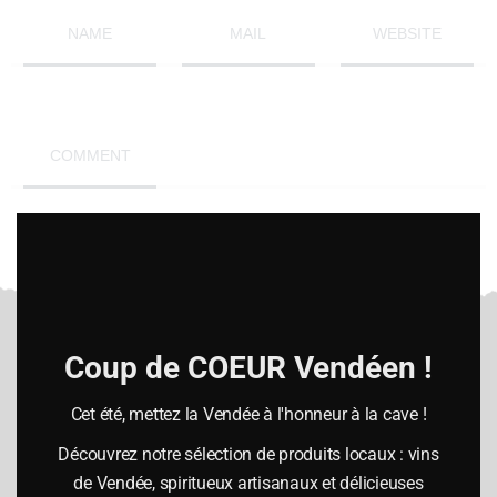
NAME
MAIL
WEBSITE
COMMENT
Clo
this
mod
SUBMIT
Coup de COEUR Vendéen !
Cet été, mettez la Vendée à l'honneur à la cave !
Heures d’ouverture
Découvrez notre sélection de produits locaux : vins
Lundi :
de Vendée, spiritueux artisanaux et délicieuses
10h-12h30 / 14h00-19h00