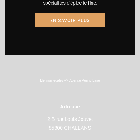
spécialités d'épicerie fine.
Mardi à vendredi
09h15-12h30 / 14h00-19h00
EN SAVOIR PLUS
Samedi
09h00-19h00
Dimanche fermé
Mention légales
ⓒ
Agence Penny Lane
Adresse
2 B rue Louis Jouvet
85300 CHALLANS