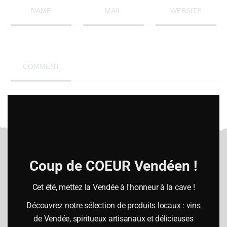
NAME
MAIL
WEBSITE
COMMENT
Clo
this
mod
SUBMIT
Coup de COEUR Vendéen !
Heures d’ouverture
Cet été, mettez la Vendée à l'honneur à la cave !
Lundi :
Découvrez notre sélection de produits locaux : vins
de Vendée, spiritueux artisanaux et délicieuses
10h-12h30 / 14h00-19h00