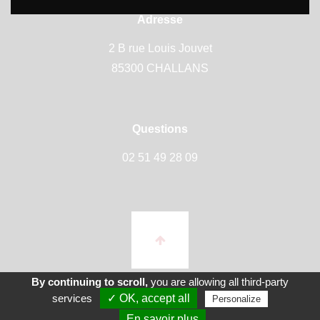
Adresse
2 B rue Louis Jouvet
85300 CHALLANS
Questions
02 51 49 28 09
By continuing to scroll,
you are allowing all third-party
services
✓ OK, accept all
Personalize
En savoir plus