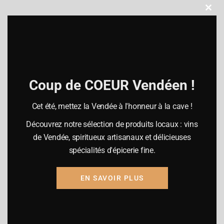
Clo
this
Heures d’ouverture
mod
Lundi :
10h-12h30 / 14h00-19h00
Mardi à vendredi
Coup de COEUR Vendéen !
09h15-12h30 / 14h00-19h00
Samedi
Cet été, mettez la Vendée à l'honneur à la cave !
09h00-19h00
Découvrez notre sélection de produits locaux : vins
Dimanche fermé
de Vendée, spiritueux artisanaux et délicieuses
spécialités d'épicerie fine.
EN SAVOIR PLUS
Mention légales
ⓒ
Agence Penny Lane