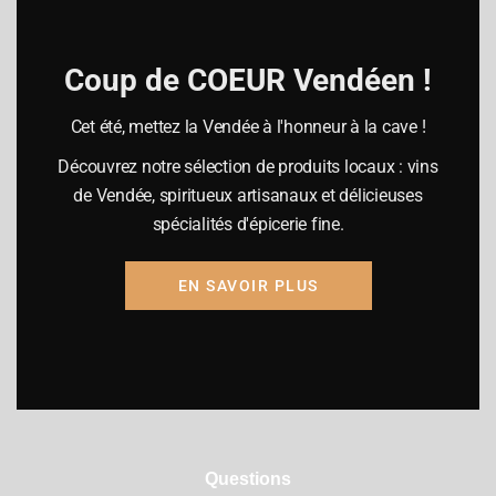
Samedi
09h00-19h00
Dimanche fermé
Coup de COEUR Vendéen !
Cet été, mettez la Vendée à l'honneur à la cave !
Découvrez notre sélection de produits locaux : vins
de Vendée, spiritueux artisanaux et délicieuses
Mention légales
ⓒ
Agence Penny Lane
spécialités d'épicerie fine.
EN SAVOIR PLUS
Adresse
2 B rue Louis Jouvet
85300 CHALLANS
Questions