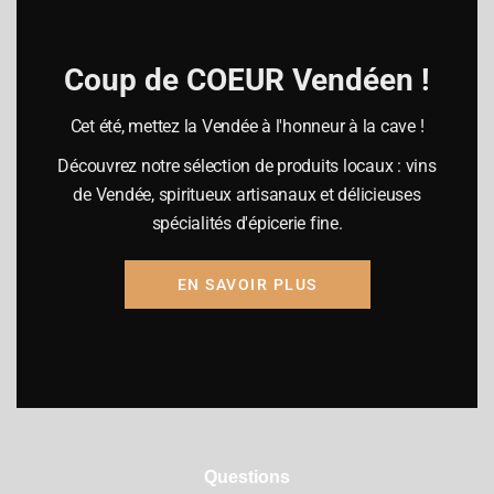
Samedi
09h00-19h00
Dimanche fermé
Coup de COEUR Vendéen !
Cet été, mettez la Vendée à l'honneur à la cave !
Découvrez notre sélection de produits locaux : vins
de Vendée, spiritueux artisanaux et délicieuses
Mention légales
ⓒ
Agence Penny Lane
spécialités d'épicerie fine.
EN SAVOIR PLUS
Adresse
2 B rue Louis Jouvet
85300 CHALLANS
Questions