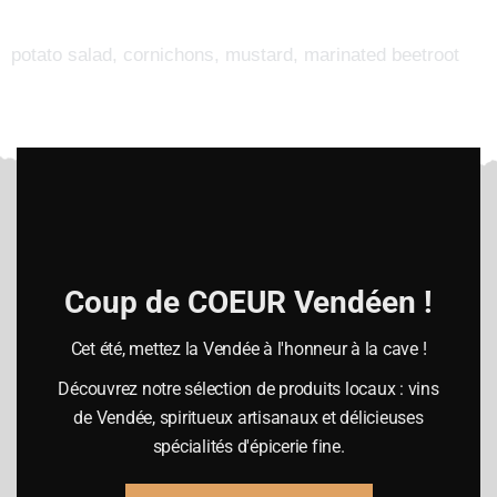
potato salad, cornichons, mustard, marinated beetroot
Clo
this
mod
Heures d’ouverture
Coup de COEUR Vendéen !
Lundi :
Cet été, mettez la Vendée à l'honneur à la cave !
10h-12h30 / 14h00-19h00
Découvrez notre sélection de produits locaux : vins
Mardi à vendredi
de Vendée, spiritueux artisanaux et délicieuses
09h15-12h30 / 14h00-19h00
spécialités d'épicerie fine.
Samedi
09h00-19h00