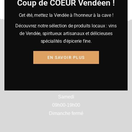
Coup de COEUR Vendéen !
SUBMIT
Cet été, mettez la Vendée à l'honneur à la cave !
Découvrez notre sélection de produits locaux : vins
de Vendée, spiritueux artisanaux et délicieuses
spécialités d'épicerie fine.
Heures d’ouverture
EN SAVOIR PLUS
Lundi :
10h-12h30 / 14h00-19h00
Mardi à vendredi
09h15-12h30 / 14h00-19h00
Samedi
09h00-19h00
Dimanche fermé