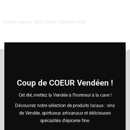
ricotta sauce, basil foam, roasted nuts
Clo
this
mod
Coup de COEUR Vendéen !
Heures d’ouverture
Lundi :
Cet été, mettez la Vendée à l'honneur à la cave !
10h-12h30 / 14h00-19h00
Découvrez notre sélection de produits locaux : vins
Mardi à vendredi
de Vendée, spiritueux artisanaux et délicieuses
09h15-12h30 / 14h00-19h00
spécialités d'épicerie fine.
Samedi