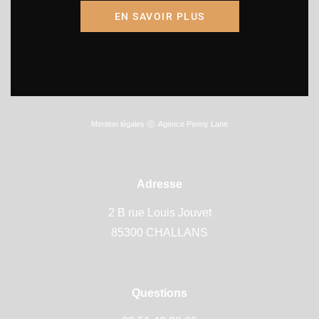
09h00-19h00
EN SAVOIR PLUS
Dimanche fermé
Mention légales
ⓒ
Agence Penny Lane
Adresse
2 B rue Louis Jouvet
85300 CHALLANS
Questions