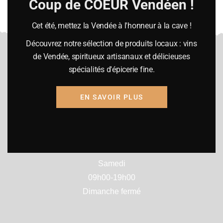
Coup de COEUR Vendéen !
SUBMIT
Cet été, mettez la Vendée à l'honneur à la cave !
Découvrez notre sélection de produits locaux : vins
de Vendée, spiritueux artisanaux et délicieuses
spécialités d'épicerie fine.
Heures d’ouverture
EN SAVOIR PLUS
Lundi :
10h-12h30 / 14h00-19h00
Mardi à vendredi
09h15-12h30 / 14h00-19h00
Samedi
09h00-19h00
Dimanche fermé